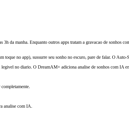
as 3h da manha. Enquanto outros apps tratam a gravacao de sonhos c
m toque no app), sussurre seu sonho no escuro, pare de falar. O Auto-S
legivel no diario. O DreamAM+ adiciona analise de sonhos com IA em v
r completamente.
ra analise com IA.