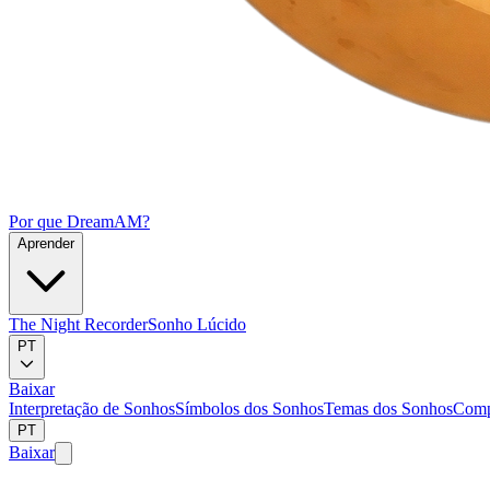
Por que DreamAM?
Aprender
The Night Recorder
Sonho Lúcido
PT
Baixar
Interpretação de Sonhos
Símbolos dos Sonhos
Temas dos Sonhos
Comp
PT
Baixar