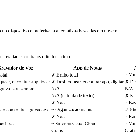
o dispositivo e preferivel a alternativas baseadas em nuvem.
avaliadas contra os criterios acima.
ravador de Voz
App de Notas
~
Var
total
✗
Brilho total
uear, encontrar app, tocar
✗
Desbloquear, encontrar app, digitar
✗
Des
N/A
N/A
grava para sempre
N/A (entrada de texto)
✗
Nao
~
Bas
✗
Nao
~
Organizacao manual
ado com outras gravacoes
✓
Si
~
Rar
✗
Nao
~
Sincronizacao iCloud
~
Var
ositivo
Gratis
Grati