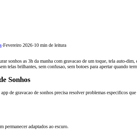
s
·
Fevereiro 2026
·
10 min de leitura
pturar sonhos as 3h da manha com gravacao de um toque, tela auto-dim, d
m telas brilhantes, sem confusao, sem botoes para apertar quando term
de Sonhos
app de gravacao de sonhos precisa resolver problemas especificos que
vem permanecer adaptados ao escuro.