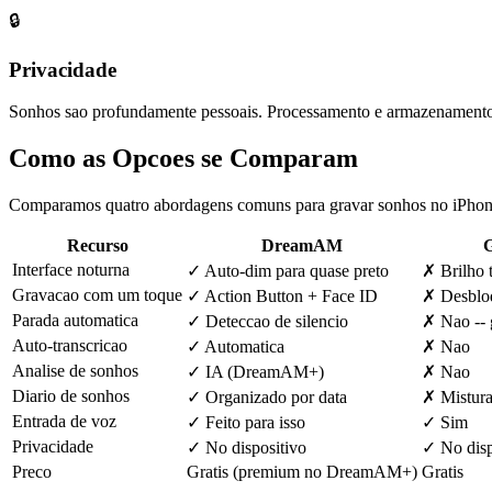
🔒
Privacidade
Sonhos sao profundamente pessoais. Processamento e armazenamento n
Como as Opcoes se Comparam
Comparamos quatro abordagens comuns para gravar sonhos no iPhone, 
Recurso
DreamAM
G
Interface noturna
✓
Auto-dim para quase preto
✗
Brilho 
Gravacao com um toque
✓
Action Button + Face ID
✗
Desbloq
Parada automatica
✓
Deteccao de silencio
✗
Nao -- 
Auto-transcricao
✓
Automatica
✗
Nao
Analise de sonhos
✓
IA (DreamAM+)
✗
Nao
Diario de sonhos
✓
Organizado por data
✗
Mistur
Entrada de voz
✓
Feito para isso
✓
Sim
Privacidade
✓
No dispositivo
✓
No disp
Preco
Gratis (premium no DreamAM+)
Gratis