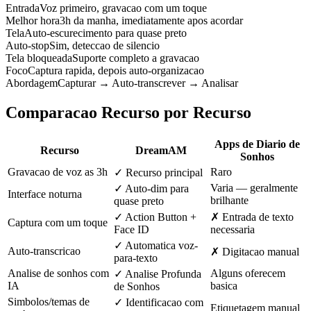
Entrada
Voz primeiro, gravacao com um toque
Melhor hora
3h da manha, imediatamente apos acordar
Tela
Auto-escurecimento para quase preto
Auto-stop
Sim, deteccao de silencio
Tela bloqueada
Suporte completo a gravacao
Foco
Captura rapida, depois auto-organizacao
Abordagem
Capturar → Auto-transcrever → Analisar
Comparacao Recurso por Recurso
Apps de Diario de
Recurso
DreamAM
Sonhos
Gravacao de voz as 3h
Raro
✓ Recurso principal
Varia — geralmente
✓ Auto-dim para
Interface noturna
brilhante
quase preto
✓ Action Button +
✗ Entrada de texto
Captura com um toque
Face ID
necessaria
✓ Automatica voz-
Auto-transcricao
✗ Digitacao manual
para-texto
Analise de sonhos com
Alguns oferecem
✓ Analise Profunda
IA
basica
de Sonhos
Simbolos/temas de
✓ Identificacao com
Etiquetagem manual