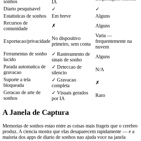
sonhos
IA
Diario pesquisavel
✓
✓
Estatisticas de sonhos
Em breve
Alguns
Recursos de
✗
Alguns
comunidade
Varia —
No dispositivo
Exportacao/privacidade
frequentemente na
primeiro, sem conta
nuvem
Ferramentas de sonho
✓ Rastreamento de
Alguns
lucido
sinais de sonho
Parada automatica de
✓ Deteccao de
N/A
gravacao
silencio
Suporte a tela
✓ Gravacao
✗
bloqueada
completa
Geracao de arte de
✓ Visuais gerados
Raro
sonhos
por IA
A Janela de Captura
Memorias de sonhos estao entre as coisas mais frageis que o cerebro
produz. A ciencia mostra que elas desaparecem rapidamente — e a
maioria dos apps de diario de sonhos nao ajuda voce na janela