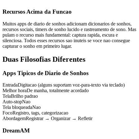
Recursos Acima da Funcao
Muitos apps de diario de sonhos adicionam dicionarios de sonhos,
recursos sociais, timers de sonho lucido e rastreamento de sono. Mas
pulam o recurso mais fundamental: captura rapida, escura e
silenciosa. Todos esses recursos sao inuteis se voce nao consegue
capturar o sonho em primeiro lugar.
Duas Filosofias Diferentes
Apps Tipicos de Diario de Sonhos
Entrada
Digitacao (alguns suportam voz-para-texto via teclado)
Melhor hora
De manha, totalmente acordado
Tela
Brilho padrao
Auto-stop
Nao
Tela bloqueada
Nao
Foco
Registro, tags, categorizacao
Abordagem
Registrar → Organizar → Refletir
DreamAM