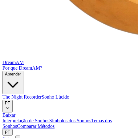
DreamAM
Por que DreamAM?
Aprender
The Night Recorder
Sonho Lúcido
PT
Baixar
Interpretação de Sonhos
Símbolos dos Sonhos
Temas dos
Sonhos
Comparar Métodos
PT