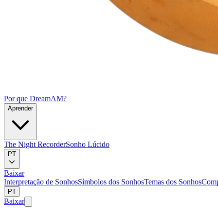
Por que DreamAM?
Aprender
The Night Recorder
Sonho Lúcido
PT
Baixar
Interpretação de Sonhos
Símbolos dos Sonhos
Temas dos Sonhos
Comp
PT
Baixar