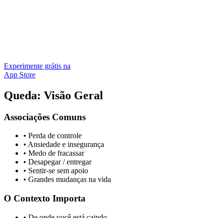
Experimente grátis na
App Store
Queda: Visão Geral
Associações Comuns
•
Perda de controle
•
Ansiedade e insegurança
•
Medo de fracassar
•
Desapegar / entregar
•
Sentir-se sem apoio
•
Grandes mudanças na vida
O Contexto Importa
•
De onde você está caindo