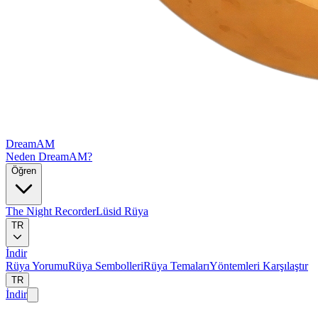
DreamAM
Neden DreamAM?
Öğren
The Night Recorder
Lüsid Rüya
TR
İndir
Rüya Yorumu
Rüya Sembolleri
Rüya Temaları
Yöntemleri Karşılaştır
TR
İndir