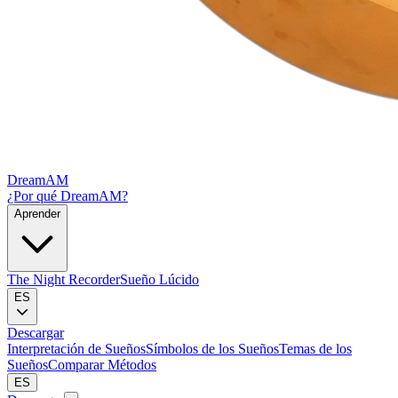
DreamAM
¿Por qué DreamAM?
Aprender
The Night Recorder
Sueño Lúcido
ES
Descargar
Interpretación de Sueños
Símbolos de los Sueños
Temas de los
Sueños
Comparar Métodos
ES