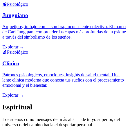
🧠
Psicológico
Junguiano
Arquetipos, trabajo con la sombra, inconsciente colectivo. El marco
de Carl Jung para comprender las capas más profundas de tu psique
a través del simbolismo de los sueños.
Explorar
→
🔬
Psicológico
Clínico
Patrones psicológicos, emociones, insights de salud mental. Una
lente clínica moderna que conecta tus sueños con el procesamiento
emocional y el bienestar.
Explorar
→
Espiritual
Los sueños como mensajes del más allá — de tu yo superior, del
universo o del camino hacia el despertar personal.