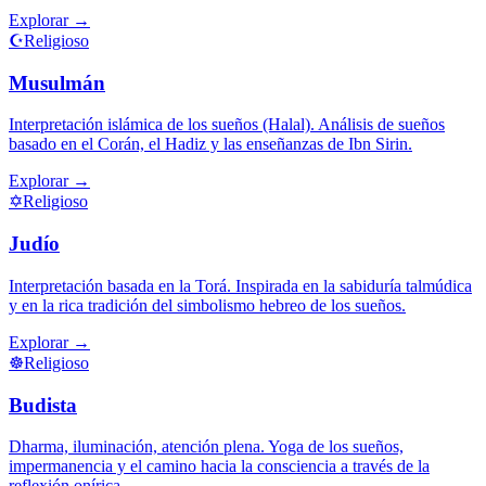
Explorar
→
☪️
Religioso
Musulmán
Interpretación islámica de los sueños (Halal). Análisis de sueños
basado en el Corán, el Hadiz y las enseñanzas de Ibn Sirin.
Explorar
→
✡️
Religioso
Judío
Interpretación basada en la Torá. Inspirada en la sabiduría talmúdica
y en la rica tradición del simbolismo hebreo de los sueños.
Explorar
→
☸️
Religioso
Budista
Dharma, iluminación, atención plena. Yoga de los sueños,
impermanencia y el camino hacia la consciencia a través de la
reflexión onírica.