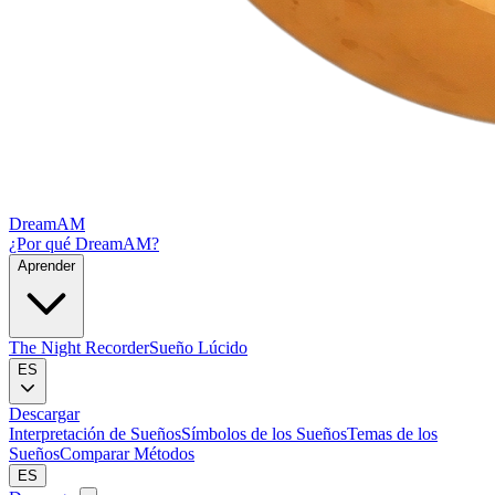
DreamAM
¿Por qué DreamAM?
Aprender
The Night Recorder
Sueño Lúcido
ES
Descargar
Interpretación de Sueños
Símbolos de los Sueños
Temas de los
Sueños
Comparar Métodos
ES