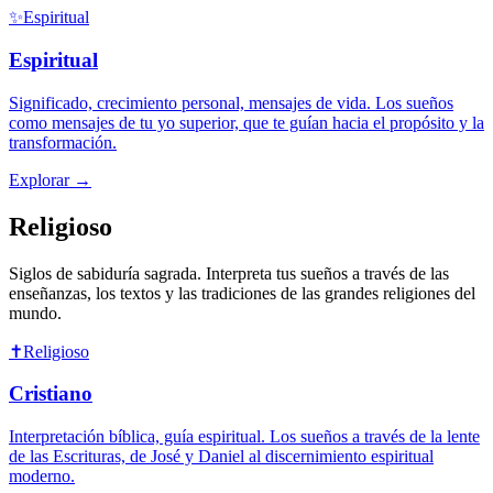
✨
Espiritual
Espiritual
Significado, crecimiento personal, mensajes de vida. Los sueños
como mensajes de tu yo superior, que te guían hacia el propósito y la
transformación.
Explorar
→
Religioso
Siglos de sabiduría sagrada. Interpreta tus sueños a través de las
enseñanzas, los textos y las tradiciones de las grandes religiones del
mundo.
✝️
Religioso
Cristiano
Interpretación bíblica, guía espiritual. Los sueños a través de la lente
de las Escrituras, de José y Daniel al discernimiento espiritual
moderno.