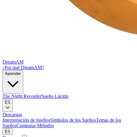
DreamAM
¿Por qué DreamAM?
Aprender
The Night Recorder
Sueño Lúcido
ES
Descargar
Interpretación de Sueños
Símbolos de los Sueños
Temas de los
Sueños
Comparar Métodos
ES