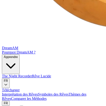
DreamAM
Pourquoi DreamAM ?
Apprendre
The Night Recorder
Rêve Lucide
FR
Télécharger
Interprétation des Rêves
Symboles des Rêves
Thèmes des
Rêves
Comparer les Méthodes
FR