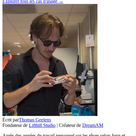
Explorer tous les cas d'usage →
Écrit par
Thomas Geelens
Fondateur de
Lifthill Studio
|
Créateur de
DreamAM
Après des années de travail personnel sur les rêves selon Jung et