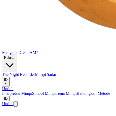
Mengapa DreamAM?
Pelajari
The Night Recorder
Mimpi Sadar
ID
Unduh
Interpretasi Mimpi
Simbol Mimpi
Tema Mimpi
Bandingkan Metode
ID
Unduh