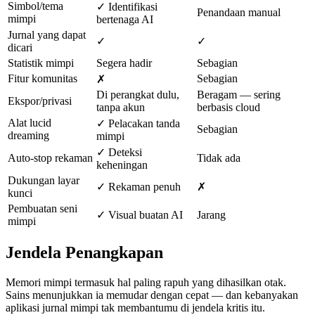
Simbol/tema
✓ Identifikasi
Penandaan manual
mimpi
bertenaga AI
Jurnal yang dapat
✓
✓
dicari
Statistik mimpi
Segera hadir
Sebagian
Fitur komunitas
Sebagian
✗
Di perangkat dulu,
Beragam — sering
Ekspor/privasi
tanpa akun
berbasis cloud
Alat lucid
✓ Pelacakan tanda
Sebagian
dreaming
mimpi
✓ Deteksi
Auto-stop rekaman
Tidak ada
keheningan
Dukungan layar
✓ Rekaman penuh
✗
kunci
Pembuatan seni
✓ Visual buatan AI
Jarang
mimpi
Jendela Penangkapan
Memori mimpi termasuk hal paling rapuh yang dihasilkan otak.
Sains menunjukkan ia memudar dengan cepat — dan kebanyakan
aplikasi jurnal mimpi tak membantumu di jendela kritis itu.