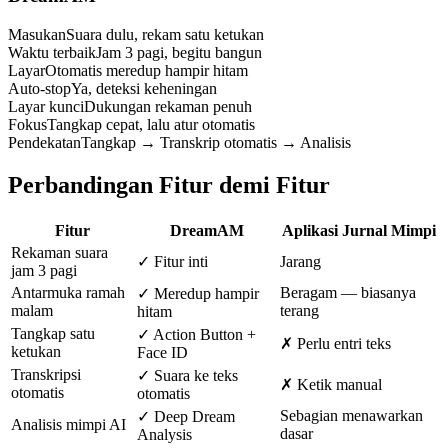
Masukan
Suara dulu, rekam satu ketukan
Waktu terbaik
Jam 3 pagi, begitu bangun
Layar
Otomatis meredup hampir hitam
Auto-stop
Ya, deteksi keheningan
Layar kunci
Dukungan rekaman penuh
Fokus
Tangkap cepat, lalu atur otomatis
Pendekatan
Tangkap → Transkrip otomatis → Analisis
Perbandingan Fitur demi Fitur
Fitur
DreamAM
Aplikasi Jurnal Mimpi
Rekaman suara
✓ Fitur inti
Jarang
jam 3 pagi
Antarmuka ramah
Beragam — biasanya
✓ Meredup hampir
malam
terang
hitam
Tangkap satu
✓ Action Button +
✗ Perlu entri teks
ketukan
Face ID
Transkripsi
✓ Suara ke teks
✗ Ketik manual
otomatis
otomatis
Sebagian menawarkan
✓ Deep Dream
Analisis mimpi AI
dasar
Analysis