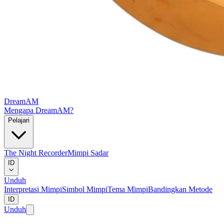
DreamAM
Mengapa DreamAM?
Pelajari
The Night Recorder
Mimpi Sadar
ID
Unduh
Interpretasi Mimpi
Simbol Mimpi
Tema Mimpi
Bandingkan Metode
ID
Unduh