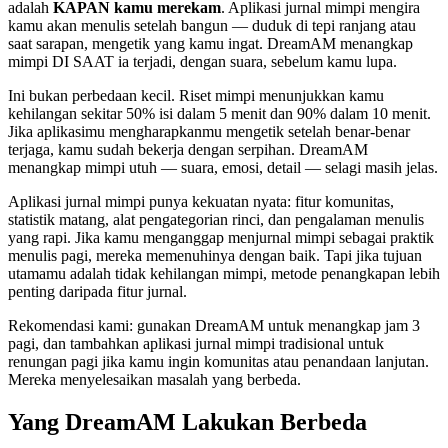
adalah
KAPAN kamu merekam
. Aplikasi jurnal mimpi mengira
kamu akan menulis setelah bangun — duduk di tepi ranjang atau
saat sarapan, mengetik yang kamu ingat. DreamAM menangkap
mimpi DI SAAT ia terjadi, dengan suara, sebelum kamu lupa.
Ini bukan perbedaan kecil. Riset mimpi menunjukkan kamu
kehilangan sekitar 50% isi dalam 5 menit dan 90% dalam 10 menit.
Jika aplikasimu mengharapkanmu mengetik setelah benar-benar
terjaga, kamu sudah bekerja dengan serpihan. DreamAM
menangkap mimpi utuh — suara, emosi, detail — selagi masih jelas.
Aplikasi jurnal mimpi punya kekuatan nyata: fitur komunitas,
statistik matang, alat pengategorian rinci, dan pengalaman menulis
yang rapi. Jika kamu menganggap menjurnal mimpi sebagai praktik
menulis pagi, mereka memenuhinya dengan baik. Tapi jika tujuan
utamamu adalah tidak kehilangan mimpi, metode penangkapan lebih
penting daripada fitur jurnal.
Rekomendasi kami: gunakan DreamAM untuk menangkap jam 3
pagi, dan tambahkan aplikasi jurnal mimpi tradisional untuk
renungan pagi jika kamu ingin komunitas atau penandaan lanjutan.
Mereka menyelesaikan masalah yang berbeda.
Yang DreamAM Lakukan Berbeda