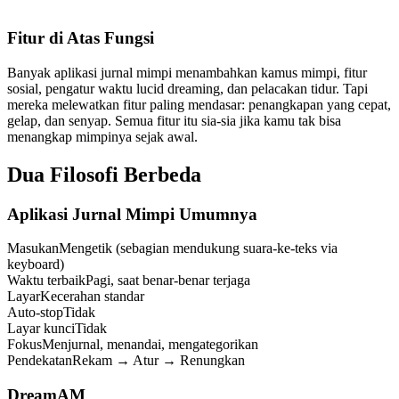
Fitur di Atas Fungsi
Banyak aplikasi jurnal mimpi menambahkan kamus mimpi, fitur
sosial, pengatur waktu lucid dreaming, dan pelacakan tidur. Tapi
mereka melewatkan fitur paling mendasar: penangkapan yang cepat,
gelap, dan senyap. Semua fitur itu sia-sia jika kamu tak bisa
menangkap mimpinya sejak awal.
Dua Filosofi Berbeda
Aplikasi Jurnal Mimpi Umumnya
Masukan
Mengetik (sebagian mendukung suara-ke-teks via
keyboard)
Waktu terbaik
Pagi, saat benar-benar terjaga
Layar
Kecerahan standar
Auto-stop
Tidak
Layar kunci
Tidak
Fokus
Menjurnal, menandai, mengategorikan
Pendekatan
Rekam → Atur → Renungkan
DreamAM