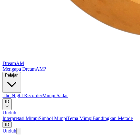
DreamAM
Mengapa DreamAM?
Pelajari
The Night Recorder
Mimpi Sadar
ID
Unduh
Interpretasi Mimpi
Simbol Mimpi
Tema Mimpi
Bandingkan Metode
ID
Unduh