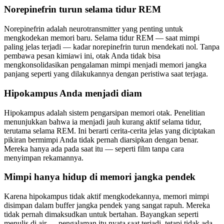
Norepinefrin turun selama tidur REM
Norepinefrin adalah neurotransmitter yang penting untuk
mengkodekan memori baru. Selama tidur REM — saat mimpi
paling jelas terjadi — kadar norepinefrin turun mendekati nol. Tanpa
pembawa pesan kimiawi ini, otak Anda tidak bisa
mengkonsolidasikan pengalaman mimpi menjadi memori jangka
panjang seperti yang dilakukannya dengan peristiwa saat terjaga.
Hipokampus Anda menjadi diam
Hipokampus adalah sistem pengarsipan memori otak. Penelitian
menunjukkan bahwa ia menjadi jauh kurang aktif selama tidur,
terutama selama REM. Ini berarti cerita-cerita jelas yang diciptakan
pikiran bermimpi Anda tidak pernah diarsipkan dengan benar.
Mereka hanya ada pada saat itu — seperti film tanpa cara
menyimpan rekamannya.
Mimpi hanya hidup di memori jangka pendek
Karena hipokampus tidak aktif mengkodekannya, memori mimpi
disimpan dalam buffer jangka pendek yang sangat rapuh. Mereka
tidak pernah dimaksudkan untuk bertahan. Bayangkan seperti
menulis di air — pengalaman itu nyata saat terjadi, tetapi tidak ada