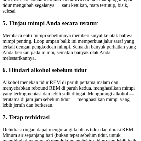
tidur mengubah segalanya — satu ketukan, mata tertutup, bisik,
selesai.
5. Tinjau mimpi Anda secara teratur
Membaca entri mimpi sebelumnya memberi sinyal ke otak bahwa
mimpi penting. Loop umpan balik ini memperkuat jalur saraf yang
terkait dengan pengkodean mimpi. Semakin banyak perhatian yang
Anda berikan pada mimpi, semakin banyak otak Anda
melestarikannya.
6. Hindari alkohol sebelum tidur
Alkohol menekan tidur REM di paruh pertama malam dan
menyebabkan rebound REM di paruh kedua, menghasilkan mimpi
yang terfragmentasi dan lebih sulit diingat. Mengurangi alkohol —
terutama di jam-jam sebelum tidur — menghasilkan mimpi yang
lebih jernih dan berkesan.
7. Tetap terhidrasi
Dehidrasi ringan dapat mengurangi kualitas tidur dan durasi REM.
Minum air sepanjang hari (bukan tepat sebelum tidur, untuk
menghindari gangguan) mendukung arsitektur tidur yang lebih baik