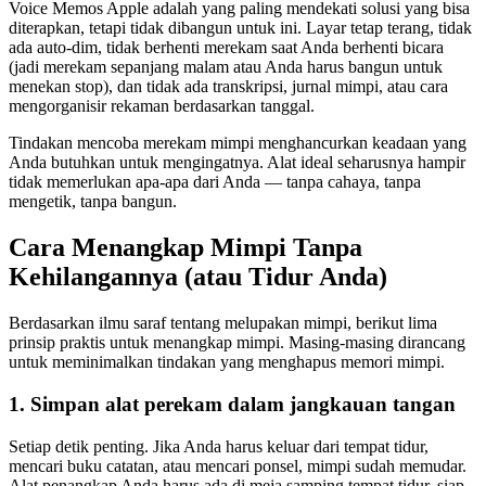
Voice Memos Apple adalah yang paling mendekati solusi yang bisa
diterapkan, tetapi tidak dibangun untuk ini. Layar tetap terang, tidak
ada auto-dim, tidak berhenti merekam saat Anda berhenti bicara
(jadi merekam sepanjang malam atau Anda harus bangun untuk
menekan stop), dan tidak ada transkripsi, jurnal mimpi, atau cara
mengorganisir rekaman berdasarkan tanggal.
Tindakan mencoba merekam mimpi menghancurkan keadaan yang
Anda butuhkan untuk mengingatnya. Alat ideal seharusnya hampir
tidak memerlukan apa-apa dari Anda — tanpa cahaya, tanpa
mengetik, tanpa bangun.
Cara Menangkap Mimpi Tanpa
Kehilangannya (atau Tidur Anda)
Berdasarkan ilmu saraf tentang melupakan mimpi, berikut lima
prinsip praktis untuk menangkap mimpi. Masing-masing dirancang
untuk meminimalkan tindakan yang menghapus memori mimpi.
1. Simpan alat perekam dalam jangkauan tangan
Setiap detik penting. Jika Anda harus keluar dari tempat tidur,
mencari buku catatan, atau mencari ponsel, mimpi sudah memudar.
Alat penangkap Anda harus ada di meja samping tempat tidur, siap