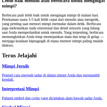
Lebih baik menulis atau berbicara untuk mengingat
mimpi?
Berbicara jauh lebih baik untuk mengingat mimpi di malam hari.
Perekaman suara 3-5 kali lebih cepat dari menulis atau mengetik,
yang penting saat memori mimpi memudar dalam detik. Berbicara
juga melestarikan nada emosional dan detail sensoris yang hilang
saat Anda memperlambat untuk menulis. Yang terpenting, berbicara
memungkinkan Anda tetap memejamkan mata dan tetap di gelap —
menjaga keadaan hipnagogik di mana memori mimpi paling mudah
diakses.
Terus Jelajahi
Mimpi Jernih
Pelajari cara menjadi sadar di dalam mimpi Anda dan mengambil
kendali.
Interpretasi Mimpi
Pahami simbol dan cerita yang diciptakan alam bawah sadar Anda.