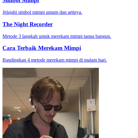
Simbol Mimpi
Jelajahi simbol mimpi umum dan artinya.
The Night Recorder
Metode 3 langkah untuk merekam mimpi tanpa bangun.
Cara Terbaik Merekam Mimpi
Bandingkan 4 metode merekam mimpi di malam hari.