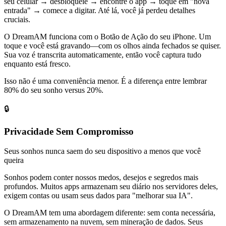
seu celular → desbloqueie → encontre o app → toque em "nova
entrada" → comece a digitar. Até lá, você já perdeu detalhes
cruciais.
O DreamAM funciona com o Botão de Ação do seu iPhone. Um
toque e você está gravando—com os olhos ainda fechados se quiser.
Sua voz é transcrita automaticamente, então você captura tudo
enquanto está fresco.
Isso não é uma conveniência menor. É a diferença entre lembrar
80% do seu sonho versus 20%.
🔒
Privacidade Sem Compromisso
Seus sonhos nunca saem do seu dispositivo a menos que você
queira
Sonhos podem conter nossos medos, desejos e segredos mais
profundos. Muitos apps armazenam seu diário nos servidores deles,
exigem contas ou usam seus dados para "melhorar sua IA".
O DreamAM tem uma abordagem diferente: sem conta necessária,
sem armazenamento na nuvem, sem mineração de dados. Seus