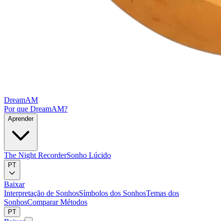
DreamAM
Por que DreamAM?
Aprender
The Night Recorder
Sonho Lúcido
PT
Baixar
Interpretação de Sonhos
Símbolos dos Sonhos
Temas dos
Sonhos
Comparar Métodos
PT