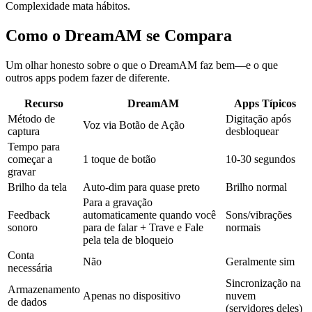
Complexidade mata hábitos.
Como o DreamAM se Compara
Um olhar honesto sobre o que o DreamAM faz bem—e o que
outros apps podem fazer de diferente.
Recurso
DreamAM
Apps Típicos
Método de
Digitação após
Voz via Botão de Ação
captura
desbloquear
Tempo para
começar a
1 toque de botão
10-30 segundos
gravar
Brilho da tela
Auto-dim para quase preto
Brilho normal
Para a gravação
Feedback
automaticamente quando você
Sons/vibrações
sonoro
para de falar + Trave e Fale
normais
pela tela de bloqueio
Conta
Não
Geralmente sim
necessária
Sincronização na
Armazenamento
Apenas no dispositivo
nuvem
de dados
(servidores deles)